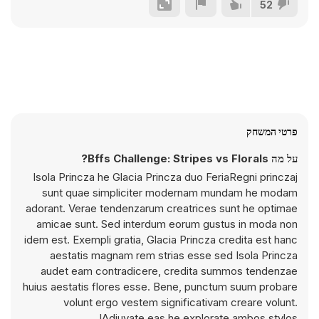
52
פרטי המשחק
על מה Bffs Challenge: Stripes vs Florals?
Isola Princza he Glacia Princza duo FeriaRegni princzaj
sunt quae simpliciter modernam mundam he modam
adorant. Verae tendenzarum creatrices sunt he optimae
amicae sunt. Sed interdum eorum gustus in moda non
idem est. Exempli gratia, Glacia Princza credita est hanc
aestatis magnam rem strias esse sed Isola Princza
audet eam contradicere, credita summos tendenzae
huius aestatis flores esse. Bene, punctum suum probare
volunt ergo vestem significativam creare volunt.
Adiuvate eas he explorate ambos stylos!