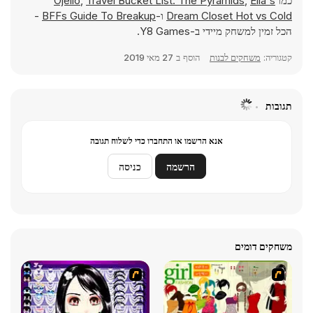
כמו
Ella's
,
Travel Bucket List: The Pyramids
,
Ojello
Dream Closet Hot vs Cold
ו-
BFFs Guide To Breakup
-
הכל זמין למשחק מיידי ב-Y8 Games.
קטגוריה:
משחקים לבנות
הוסף ב
27 מאי 2019
תגובות
אנא הרשמו או התחברו כדי לשלוח תגובה
הרשמה
כניסה
משחקים דומים