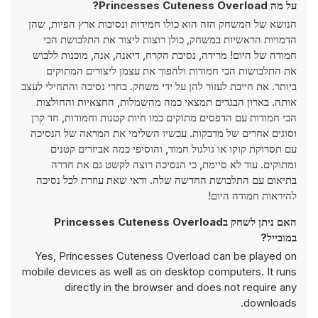
על מה Princesses Cuteness Overload?
הנושא של המשחק הזה הוא כולו חמידות ונסיכות ארץ הפיות, שהן
הדמויות הראשיות במשחק, כולן רוצות ליצור את התלבושת הכי
חמודה של היום! מרידה, נסיכת הקרח, דיאנה, אנה, מוכנות ללבוש
את התלבושות הכי חמודות ולהפוך את עצמן ליצורים המתוקים
ביותר. את חייבת לעזור להן על ידי משחק. בחרי נסיכה והתחילי לעצב
אותה. בארון הבגדים תמצאי כמה מהשמלות, החצאיות והחולצות
הכי חמודות עם הדפסים מתוקים כמו חיות קטנות וחמודות, חד קרן
וסוגים אחרים של מדבקות. עכשיו השלימי את המראה של הנסיכה
עם תסרוקת קוקו או גולגול חמוד, והוסיפי כמה אביזרים קטנים
ומתוקים. עוד לא סיימת, כי הנסיכה רוצה לקשט גם את חדרה
בתיאום עם התלבושת החדשה שלה. ודאי שאת עוזרת לכל נסיכה
להיראות חמודה היום!
האם ניתן לשחק בPrincesses Cuteness Overload
במובייל?
Yes, Princesses Cuteness Overload can be played on
mobile devices as well as on desktop computers. It runs
directly in the browser and does not require any
downloads.