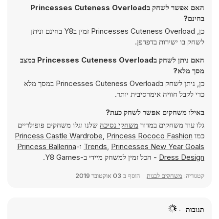
האם אפשר לשחק בPrincesses Cuteness Overload
בחינם?
כן, Princesses Cuteness Overload זמין בY8 בחינם וניתן
לשחק בו ישירות בדפדפן.
האם ניתן לשחק בPrincesses Cuteness Overload במצב
מסך מלא?
כן, ניתן לשחק בPrincesses Cuteness Overload במסך מלא
כדי לקבל חוויה אימרסיבית יותר.
באילו משחקים אפשר לשחק כעת?
גלו עוד משחקים במדור
משחקי נסיכה
שלנו וגלו משחקים פופולריים
כמו
Princess Rococo Fashion
,
Princess Castle Wardrobe
Princesses New Year Goals
,
Trends
ו-
Princess Ballerina
Dress Design
- הכל זמין למשחק מיידי ב-Y8 Games.
קטגוריה:
משחקים לבנות
הוסף ב
03 אוקטובר 2019
תגובות