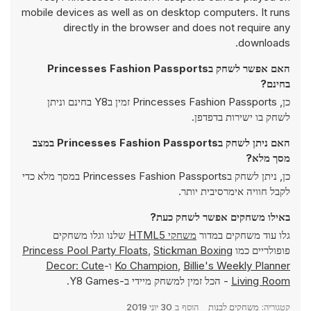
mobile devices as well as on desktop computers. It runs
directly in the browser and does not require any
downloads.
האם אפשר לשחק בPrincesses Fashion Passports
בחינם?
כן, Princesses Fashion Passports זמין בY8 בחינם וניתן
לשחק בו ישירות בדפדפן.
האם ניתן לשחק בPrincesses Fashion Passports במצב
מסך מלא?
כן, ניתן לשחק בPrincesses Fashion Passports במסך מלא כדי
לקבל חוויה אימרסיבית יותר.
באילו משחקים אפשר לשחק כעת?
גלו עוד משחקים במדור
משחקי HTML5
שלנו וגלו משחקים
פופולריים כמו
Stickman Boxing
,
Princess Pool Party Floats
Billie's Weekly Planner
,
Ko Champion
ו-
Decor: Cute
Living Room
- הכל זמין למשחק מיידי ב-Y8 Games.
קטגוריה:
משחקים לבנות
הוסף ב
30 יוני 2019