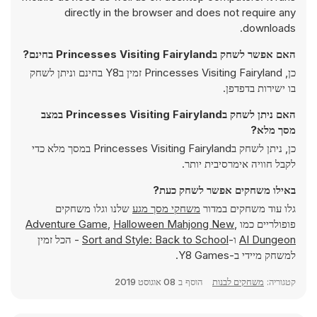
directly in the browser and does not require any
downloads.
האם אפשר לשחק בPrincesses Visiting Fairyland בחינם?
כן, Princesses Visiting Fairyland זמין בY8 בחינם וניתן לשחק
בו ישירות בדפדפן.
האם ניתן לשחק בPrincesses Visiting Fairyland במצב
מסך מלא?
כן, ניתן לשחק בPrincesses Visiting Fairyland במסך מלא כדי
לקבל חוויה אימרסיבית יותר.
באילו משחקים אפשר לשחק כעת?
גלו עוד משחקים במדור
משחקי מסך מגע
שלנו וגלו משחקים
פופולריים כמו
,
Halloween Mahjong New
,
Adventure Game
AI Dungeon
ו-
Sort and Style: Back to School
- הכל זמין
למשחק מיידי ב-Y8 Games.
קטגוריה:
משחקים לבנות
הוסף ב
08 אוגוסט 2019