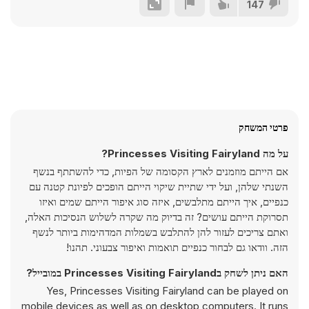
147
פרטי המשחק
על מה Princesses Visiting Fairyland?
אם הייתם מוזמנים לארץ הקסומה של הפיות, כדי להשתתף בנשף
השנתי שלהן, ועל ידי שתיית שיקוי הייתם הופכים לפיונת קטנה עם
כנפיים, איך הייתם מתלבשים, איזה סוג איפור הייתם שמים ואיזו
תסרוקת הייתם עושים? זה בדיוק מה שקרה לשלוש הנסיכות האלה,
ואתם צריכים לעזור להן להתלבש בשמלות המדהימות ביותר לנשף
הזה. וודאו גם לבחור כנפיים תואמות ואיפור צבעוני. תהנו!
האם ניתן לשחק בPrincesses Visiting Fairyland במובייל?
Yes, Princesses Visiting Fairyland can be played on
mobile devices as well as on desktop computers. It runs