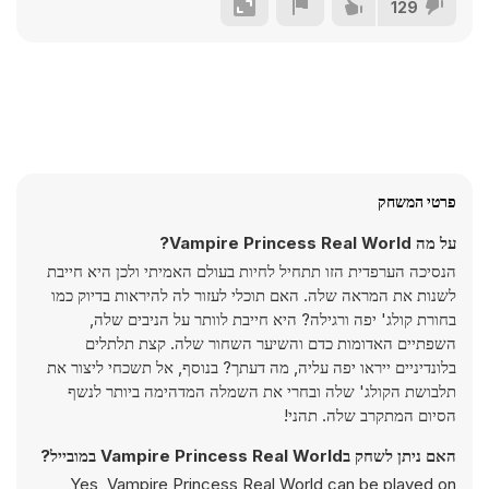
129
פרטי המשחק
על מה Vampire Princess Real World?
הנסיכה הערפדית הזו תתחיל לחיות בעולם האמיתי ולכן היא חייבת
לשנות את המראה שלה. האם תוכלי לעזור לה להיראות בדיוק כמו
בחורת קולג' יפה ורגילה? היא חייבת לוותר על הניבים שלה,
השפתיים האדומות כדם והשיער השחור שלה. קצת תלתלים
בלונדיניים ייראו יפה עליה, מה דעתך? בנוסף, אל תשכחי ליצור את
תלבושת הקולג' שלה ובחרי את השמלה המדהימה ביותר לנשף
הסיום המתקרב שלה. תהני!
האם ניתן לשחק בVampire Princess Real World במובייל?
Yes, Vampire Princess Real World can be played on