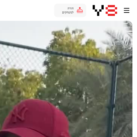
חזרה
למשחקים
Auto
144p
240p
360p