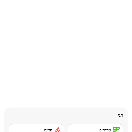
תגי
אקדחים
הריגה