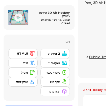
Yes, 3D Air 
3D Air Hockey הדרכת
משחק
תקוע? צפה כיצד לסיים את
המשחק
תגי
HTML5
2 player
Bubble Tr
ו-
Local Multiplayer
הוקי
כישורי עכבר
מובייל
מסך מגע
שחקן אחד
3D Air Ho
תלת מימד