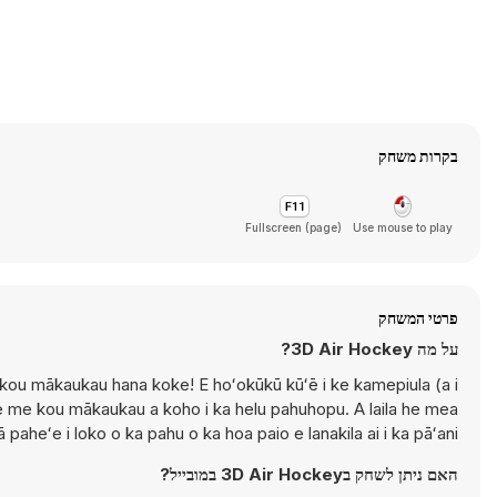
בקרות משחק
Fullscreen (page)
Use mouse to play
פרטי המשחק
על מה 3D Air Hockey?
a i kou mākaukau hana koke! E hoʻokūkū kūʻē i ke kamepiula (a i
ike me kou mākaukau a koho i ka helu pahuhopu. A laila he mea
 paheʻe i loko o ka pahu o ka hoa paio e lanakila ai i ka pāʻani!
האם ניתן לשחק ב3D Air Hockey במובייל?