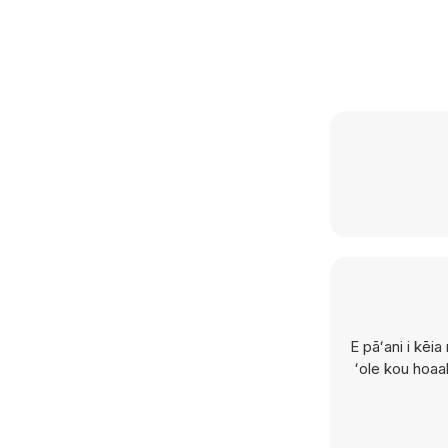
E pāʻani i kēi
ʻole kou hoaa