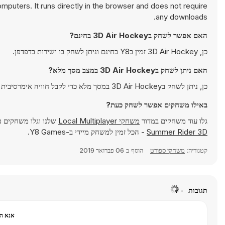
puters. It runs directly in the browser and does not require
any downloads.
האם אפשר לשחק ב3D Air Hockey בחינם?
כן, 3D Air Hockey זמין בY8 בחינם וניתן לשחק בו ישירות בדפדפן.
האם ניתן לשחק ב3D Air Hockey במצב מסך מלא?
כן, ניתן לשחק ב3D Air Hockey במסך מלא כדי לקבל חוויה אימרסיבית יותר.
באילו משחקים אפשר לשחק כעת?
גלו עוד משחקים במדור
משחקי Local Multiplayer
שלנו וגלו משחקים פ
Summer Rider 3D
- הכל זמין למשחק מיידי ב-Y8 Games.
קטגוריה:
משחקי ספורט
הוסף ב
06 פברואר 2019
תגובות
אנא הר