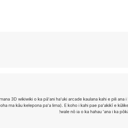
a mana 3D wikiwiki o ka pāʻani haʻuki arcade kaulana kahi e pili an
loha ma kāu kelepona paʻa lima). E koho i kahi pae paʻakikī e kūl
wale nō ia o ka hahau ʻana i ka pōkā