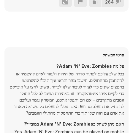
264
פרטי המשחק
על מה Adam 'N' Eve: Zombies?
בכל שלב עליכם לפתור סדרה של חידות ולעזור לאדם להשמיד או
להתחמק מהחתולים. חישבו מהר ותראו איך תוכלו להשתמש
בחפצים שונים כדי לעזור לגיבור שלנו לברוח. פשוט לחצו על אובייקט
כדי לקיים איתו אינטראקציה. זזו במהירות ושימו לב לכל חתולי
זומבים מתקרבים – אם הם יתפסו אתכם, המשחק נגמר ועליכם
להתחיל את השלב מחדש! האם תוכלו להשלים כל משימה ולאחד
את אדם עם חוה שלו תוך כדי התחמקות מחתולי הזומבים?
האם ניתן לשחק בAdam 'N' Eve: Zombies במובייל?
Yes, Adam 'N' Eve: Zombies can be played on mobile