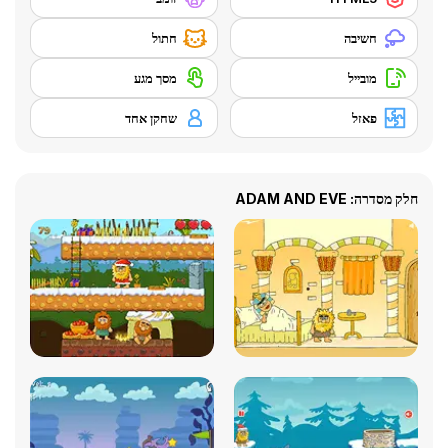
חשיבה
חתול
מובייל
מסך מגע
פאזל
שחקן אחד
חלק מסדרה: ADAM AND EVE