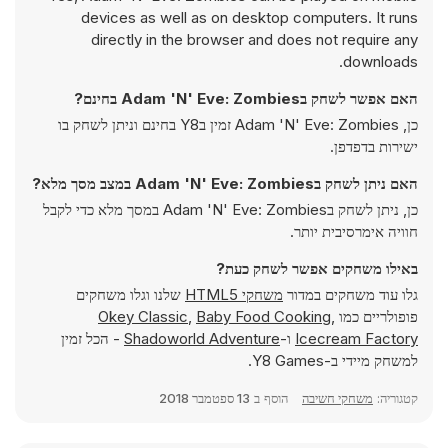
devices as well as on desktop computers. It runs
directly in the browser and does not require any
downloads.
האם אפשר לשחק בAdam 'N' Eve: Zombies בחינם?
כן, Adam 'N' Eve: Zombies זמין בY8 בחינם וניתן לשחק בו
ישירות בדפדפן.
האם ניתן לשחק בAdam 'N' Eve: Zombies במצב מסך מלא?
כן, ניתן לשחק בAdam 'N' Eve: Zombies במסך מלא כדי לקבל
חוויה אימרסיבית יותר.
באילו משחקים אפשר לשחק כעת?
גלו עוד משחקים במדור
משחקי HTML5
שלנו וגלו משחקים
פופולריים כמו
,
Baby Food Cooking
,
Okey Classic
Icecream Factory
ו-
Shadoworld Adventure
- הכל זמין
למשחק מיידי ב-Y8 Games.
קטגוריה:
משחקי חשיבה
הוסף ב
13 ספטמבר 2018