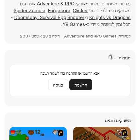
גלו עוד משחקים במדור
משחקי Adventure & RPG
שלנו וגלו
משחקים פופולריים כמו
Clicker
,
Forgecore
,
Spider Zombie
Knights vs Dragons
ו-
Doomsday: Survival Rpg Shooter
-
הכל זמין למשחק מיידי ב-Y8 Games.
קטגוריה:
Adventure and RPG Games
הוסף ב
28 אוגוסט 2007
תגובות
אנא הרשמו או התחברו כדי לשלוח תגובה
הרשמה
כניסה
משחקים דומים