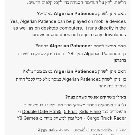
חליפה. לחץ על הערימה הסגורה כדי לקבל קלפים חדשים.
האם ניתן לשחק בAlgerian Patience במובייל?
Yes, Algerian Patience can be played on mobile devices
as well as on desktop computers. It runs directly in the
browser and does not require any downloads.
האם אפשר לשחק בAlgerian Patience בחינם?
כן, Algerian Patience זמין בY8 בחינם וניתן לשחק בו ישירות
בדפדפן.
האם ניתן לשחק בAlgerian Patience במצב מסך מלא?
כן, ניתן לשחק בAlgerian Patience במסך מלא כדי לקבל חוויה
אימרסיבית יותר.
באילו משחקים אפשר לשחק כעת?
גלו עוד משחקים במדור
משחקי מסך מגע
שלנו וגלו משחקים
פופולריים כמו
Kids Piano
,
5 Fruit
,
Double Date Html5
ו-
Cargo Truck Racer
- הכל זמין למשחק מיידי ב-Y8 Games.
קטגוריה:
משחקיי ארקייד וקלאסיקות
מפתח:
Zygomatic