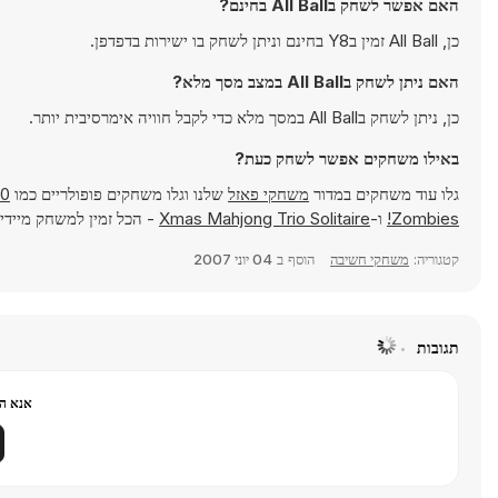
האם אפשר לשחק בAll Ball בחינם?
כן, All Ball זמין בY8 בחינם וניתן לשחק בו ישירות בדפדפן.
האם ניתן לשחק בAll Ball במצב מסך מלא?
כן, ניתן לשחק בAll Ball במסך מלא כדי לקבל חוויה אימרסיבית יותר.
באילו משחקים אפשר לשחק כעת?
גלו עוד משחקים במדור
משחקי פאזל
שלנו וגלו משחקים פופולריים כמו
00
Zombies!
ו-
Xmas Mahjong Trio Solitaire
- הכל זמין למשחק מיידי ב- Games
קטגוריה:
משחקי חשיבה
הוסף ב
04 יוני 2007
תגובות
אנא הר