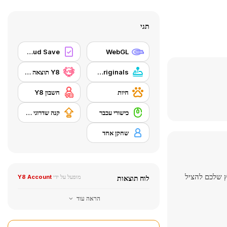
תגי
Y8 Cloud Save
WebGL
Y8 Originals
Y8 תוצאה גבוהה
חיות
חשבון Y8
כישורי עכבר
קנה שדרוגי ציוד
שחקן אחד
ץ שלכם להציל
מופעל על ידי
Y8 Account
לוח תוצאות
הראה עוד