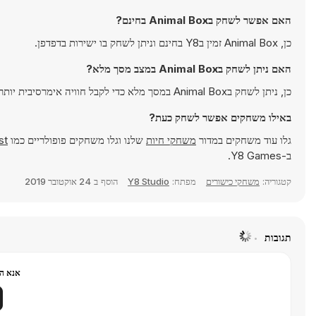
האם אפשר לשחק בAnimal Box בחינם?
כן, Animal Box זמין בY8 בחינם וניתן לשחק בו ישירות בדפדפן.
האם ניתן לשחק בAnimal Box במצב מסך מלא?
כן, ניתן לשחק בAnimal Box במסך מלא כדי לקבל חוויה אימרסיבית יותר.
באילו משחקים אפשר לשחק כעת?
גלו עוד משחקים במדור
משחקי חיות
שלנו וגלו משחקים פופולריים כמו
st
ב-Y8 Games.
קטגוריה:
משחקי כישורים
מפתח:
Y8 Studio
הוסף ב
24 אוקטובר 2019
תגובות
אנא הר