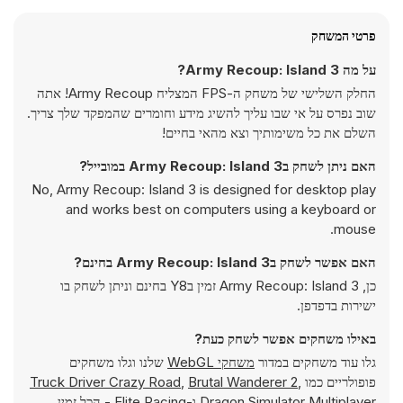
פרטי המשחק
על מה Army Recoup: Island 3?
החלק השלישי של משחק ה-FPS המצליח Army Recoup! אתה
שוב נפרס על אי שבו עליך להשיג מידע וחומרים שהמפקד שלך צריך.
השלם את כל משימותיך וצא מהאי בחיים!
האם ניתן לשחק בArmy Recoup: Island 3 במובייל?
No, Army Recoup: Island 3 is designed for desktop play
and works best on computers using a keyboard or
mouse.
האם אפשר לשחק בArmy Recoup: Island 3 בחינם?
כן, Army Recoup: Island 3 זמין בY8 בחינם וניתן לשחק בו
ישירות בדפדפן.
באילו משחקים אפשר לשחק כעת?
גלו עוד משחקים במדור
משחקי WebGL
שלנו וגלו משחקים
פופולריים כמו
,
Brutal Wanderer 2
,
Truck Driver Crazy Road
Dragon Simulator Multiplayer
ו-
Elite Racing
- הכל זמין