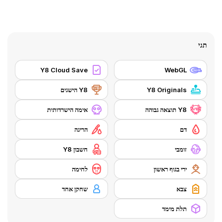
תגי
Y8 Cloud Save
WebGL
Y8 Originals
Y8 הישגים
Y8 תוצאה גבוהה
אימה הישרדותית
דם
הריגה
זומבי
חשבון Y8
ירי בגוף ראשון
לחימה
צבא
שחקן אחד
תלת מימד