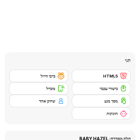
תגי
HTML5
בייבי הייזל
כישורי עכבר
מובייל
מסך מגע
שחקן אחד
תינוקות
חלק מסדרה: BABY HAZEL