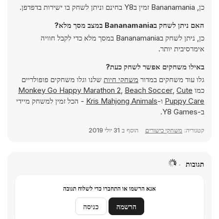
כן, Bananamania זמין בY8 בחינם וניתן לשחק בו ישירות בדפדפן.
האם ניתן לשחק בBananamania במצב מסך מלא?
כן, ניתן לשחק בBananamania במסך מלא כדי לקבל חוויה
אימרסיבית יותר.
באילו משחקים אפשר לשחק כעת?
גלו עוד משחקים במדור
משחקי חיות
שלנו וגלו משחקים פופולריים
כמו
Cute
,
Beach Soccer
,
Monkey Go Happy Marathon 2
Puppy Care
ו-
Kris Mahjong Animals
- הכל זמין למשחק מיידי
ב-Y8 Games.
קטגוריה:
משחקי כישורים
הוסף ב
31 יולי 2019
תגובות
אנא הרשמו או התחברו כדי לשלוח תגובה
הרשמה
כניסה