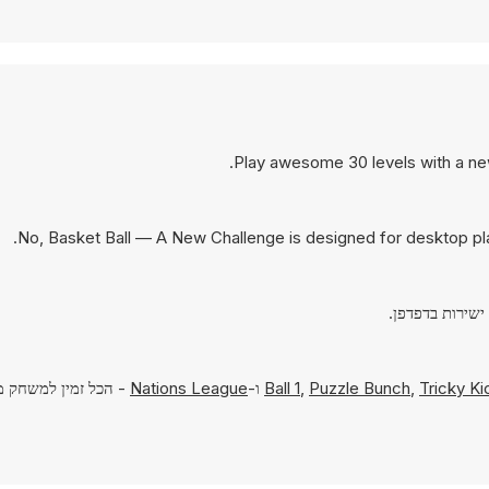
Play awesome 30 levels with a ne
No, Basket Ball — A New Challenge is designed for desktop p
Tricky Ki
,
Puzzle Bunch
,
Ball 1
ו-
Nations League