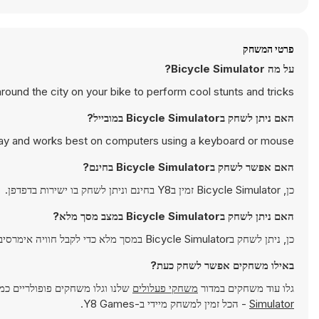
פרטי המשחק
על מה Bicycle Simulator?
around the city on your bike to perform cool stunts and tricks.
האם ניתן לשחק בBicycle Simulator במובייל?
play and works best on computers using a keyboard or mouse.
האם אפשר לשחק בBicycle Simulator בחינם?
כן, Bicycle Simulator זמין בY8 בחינם וניתן לשחק בו ישירות בדפדפן.
האם ניתן לשחק בBicycle Simulator במצב מסך מלא?
כן, ניתן לשחק בBicycle Simulator במסך מלא כדי לקבל חוויה אימרסיבית יותר.
באילו משחקים אפשר לשחק כעת?
גלו עוד משחקים במדור
משחקי פעלולים
שלנו וגלו משחקים פופולריים כמ
Simulator
- הכל זמין למשחק מיידי ב-Y8 Games.