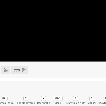
775
creen (page)
Toggle reverse
Rear brake
Menu
Bunny jump right
Manual
Backfl