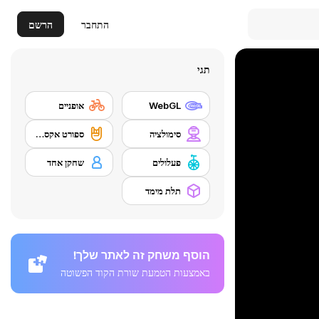
התחבר
הרשם
תגי
WebGL
אופניים
סימולציה
ספורט אקסטרים
פעלולים
שחקן אחד
תלת מימד
הוסף משחק זה לאתר שלך!
באמצעות הטמעת שורת הקוד הפשוטה