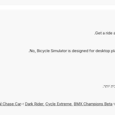
Get a ride 
No, Bicycle Simulator is designed for desktop 
ו
BMX Champions Beta
,
Cycle Extreme
,
Dark Rider
ו-
al Chase Car