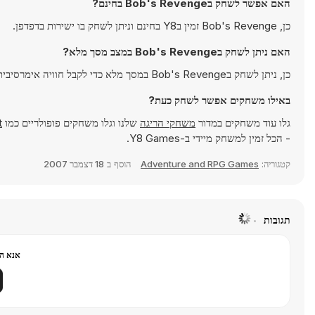
האם אפשר לשחק בBob's Revenge בחינם?
כן, Bob's Revenge זמין בY8 בחינם וניתן לשחק בו ישירות בדפדפן.
האם ניתן לשחק בBob's Revenge במצב מסך מלא?
כן, ניתן לשחק בBob's Revenge במסך מלא כדי לקבל חוויה אימרסיבית יותר.
באילו משחקים אפשר לשחק כעת?
גלו עוד משחקים במדור
משחקי הריגה
שלנו וגלו משחקים פופולריים כמו
t
- הכל זמין למשחק מיידי ב-Y8 Games.
קטגוריה:
Adventure and RPG Games
הוסף ב
18 דצמבר 2007
תגובות
אנא הר