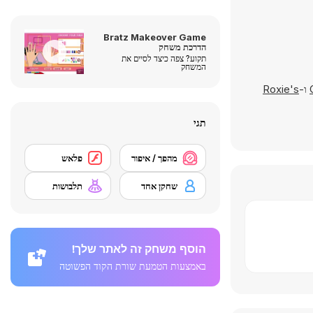
Bratz Makeover Game
הדרכת משחק
תקוע? צפה כיצד לסיים את
המשחק
ו-
Roxie's
תגי
מהפך / איפור
פלאש
שחקן אחד
תלבושות
הוסף משחק זה לאתר שלך!
באמצעות הטמעת שורת הקוד הפשוטה