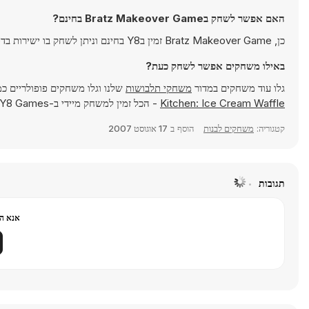
האם אפשר לשחק בBratz Makeover Game בחינם?
כן, Bratz Makeover Game זמין בY8 בחינם וניתן לשחק בו ישירות בדפדפן.
באילו משחקים אפשר לשחק כעת?
גלו עוד משחקים במדור
משחקי תלבושות
שלנו וגלו משחקים פופולריים כ
Kitchen: Ice Cream Waffle
- הכל זמין למשחק מיידי ב-Y8 Games.
קטגוריה:
משחקים לבנות
הוסף ב
17 אוגוסט 2007
תגובות
אנא הר