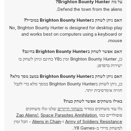
על מה Brighton Bounty Hunter?
Defend the town from the aliens.
האם ניתן לשחק בBrighton Bounty Hunter במובייל?
No, Brighton Bounty Hunter is designed for desktop play
and works best on computers using a keyboard or
mouse.
האם אפשר לשחק בBrighton Bounty Hunter בחינם?
כן, Brighton Bounty Hunter זמין בY8 בחינם וניתן לשחק בו
ישירות בדפדפן.
האם ניתן לשחק בBrighton Bounty Hunter במצב מסך מלא?
כן, ניתן לשחק בBrighton Bounty Hunter במסך מלא כדי לקבל
חוויה אימרסיבית יותר.
באילו משחקים אפשר לשחק כעת?
גלו עוד משחקים במדור
משחקי חייזרים
שלנו וגלו משחקים
פופולריים כמו
,
Space Parasites Annihilation
,
Zap Aliens!
Army of Soldiers Resistance
ו-
Aliens in Chain
- הכל זמין
למשחק מיידי ב-Y8 Games.