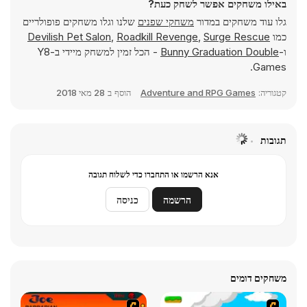
באילו משחקים אפשר לשחק כעת?
גלו עוד משחקים במדור
משחקי שפנים
שלנו וגלו משחקים פופולריים
כמו
Surge Rescue
,
Roadkill Revenge
,
Devilish Pet Salon
ו-
Bunny Graduation Double
- הכל זמין למשחק מיידי ב-Y8
Games.
קטגוריה:
Adventure and RPG Games
הוסף ב
28 מאי 2018
תגובות
אנא הרשמו או התחברו כדי לשלוח תגובה
הרשמה
כניסה
משחקים דומים