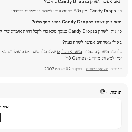
האם אפשר לשחק בCandy Drops בחינם?
כן, Candy Drops זמין בY8 בחינם וניתן לשחק בו ישירות בדפדפן.
האם ניתן לשחק בCandy Drops במצב מסך מלא?
כן, ניתן לשחק בCandy Drops במסך מלא כדי לקבל חוויה אימרסיבית יותר.
באילו משחקים אפשר לשחק כעת?
גלו עוד משחקים במדור
משחקי רפלקס
שלנו וגלו משחקים פופולריים כמו
זמין למשחק מיידי ב-Y8 Games.
קטגוריה:
משחקי כישורים
הוסף ב
02 אוגוסט 2007
תגובות
אנא הר