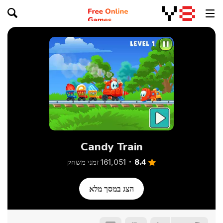
Candy Train
8.4
161,051 זמני משחק
הצג במסך מלא