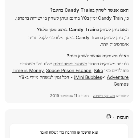
האם אפשר לשחק בCandy Train בחינם?
כן, Candy Train זמין בY8 בחינם וניתן לשחק בו ישירות בדפדפן.
האם ניתן לשחק בCandy Train במצב מסך מלא?
כן, ניתן לשחק בCandy Train במסך מלא כדי לקבל חוויה
אימרסיבית יותר.
באילו משחקים אפשר לשחק כעת?
גלו עוד משחקים במדור
משחקי פלטפורמות
שלנו וגלו משחקים
פופולריים כמו
Kiko
,
Space Prison Escape
,
Time is Money
Adventure
ו-
Mini Bubbles!
- הכל זמין למשחק מיידי ב-Y8
Games.
קטגוריה:
משחקי חשיבה
הוסף ב
11 ספטמבר 2019
תגובות
אנא הרשמו או התחברו כדי לשלוח תגובה