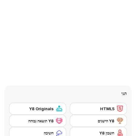
תגי
Y8 Originals
HTML5
Y8 הישגים
Y8 תוצאה גבוהה
חשבון Y8
חשיבה