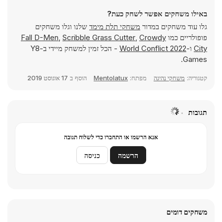
באילו משחקים אפשר לשחק כעת?
גלו עוד משחקים במדור
משחקי תלת מימד
שלנו וגלו משחקים
פופולריים כמו
Crowdy
,
Scribble Grass Cutter
,
Fall D-Men
City
ו-
World Conflict 2022
- הכל זמין למשחק מיידי ב-Y8
Games.
קטגוריה:
משחקי נהיגה
מפתח:
Mentolatux
הוסף ב
17 אוגוסט 2019
תגובות
אנא הרשמו או התחברו כדי לשלוח תגובה
הרשמה
כניסה
משחקים דומים