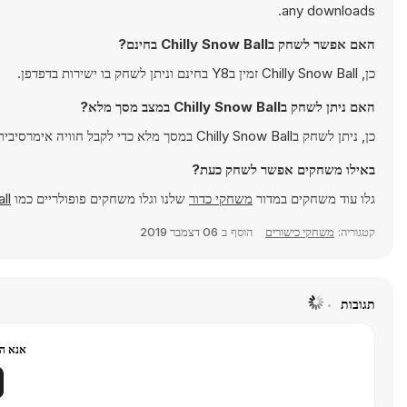
any downloads.
האם אפשר לשחק בChilly Snow Ball בחינם?
כן, Chilly Snow Ball זמין בY8 בחינם וניתן לשחק בו ישירות בדפדפן.
האם ניתן לשחק בChilly Snow Ball במצב מסך מלא?
כן, ניתן לשחק בChilly Snow Ball במסך מלא כדי לקבל חוויה אימרסיבית יותר.
באילו משחקים אפשר לשחק כעת?
גלו עוד משחקים במדור
משחקי כדור
שלנו וגלו משחקים פופולריים כמו
ll
קטגוריה:
משחקי כישורים
הוסף ב
06 דצמבר 2019
תגובות
אנא הר