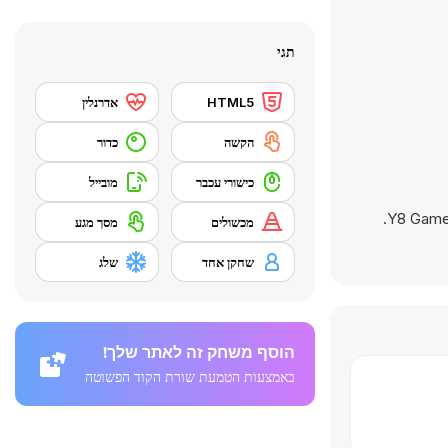
תגי
HTML5
אדרנלין
הקשה
כדור
כישורי עכבר
מובייל
מכשולים
מסך מגע
שחקן אחד
שלג
הוסף משחק זה לאתר שלך!
באמצעות הטמעת שורת הקוד הפשוטה