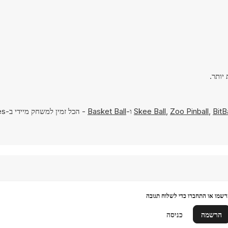
BitBa
,
Zoo Pinball
,
Skee Ball
ו-
Basket Ball
- הכל זמין למשחק מיידי ב-Y8 Games.
שמו או התחברו כדי לשלוח תגובה
הרשמה
כניסה