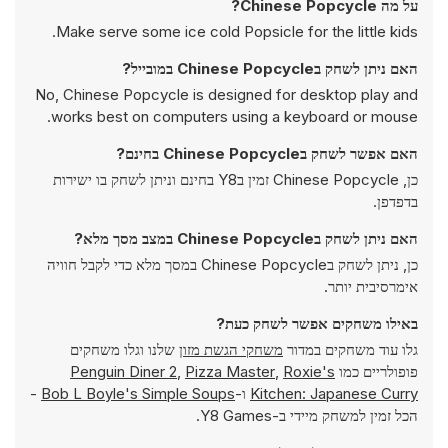
על מה Chinese Popcycle?
Make serve some ice cold Popsicle for the little kids.
האם ניתן לשחק בChinese Popcycle במובייל?
No, Chinese Popcycle is designed for desktop play and
works best on computers using a keyboard or mouse.
האם אפשר לשחק בChinese Popcycle בחינם?
כן, Chinese Popcycle זמין בY8 בחינם וניתן לשחק בו ישירות
בדפדפן.
האם ניתן לשחק בChinese Popcycle במצב מסך מלא?
כן, ניתן לשחק בChinese Popcycle במסך מלא כדי לקבל חוויה
אימרסיבית יותר.
באילו משחקים אפשר לשחק כעת?
גלו עוד משחקים במדור
משחקי הגשת מזון
שלנו וגלו משחקים
פופולריים כמו
Roxie's
,
Pizza Master
,
Penguin Diner 2
Kitchen: Japanese Curry
ו-
Bob L Boyle's Simple Soups
-
הכל זמין למשחק מיידי ב-Y8 Games.