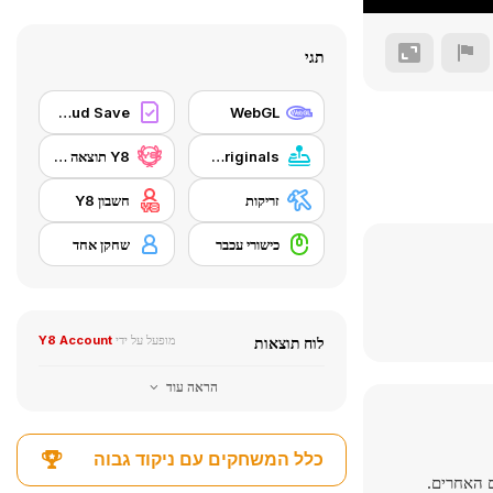
תגי
Y8 Cloud Save
WebGL
Y8 Originals
Y8 תוצאה גבוהה
זריקות
חשבון Y8
כישורי עכבר
שחקן אחד
מופעל על ידי
Y8 Account
לוח תוצאות
הראה עוד
כלל המשחקים עם ניקוד גבוה
ים האחרים.