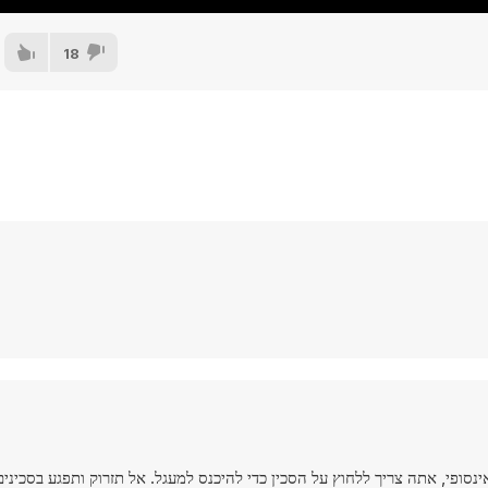
18
 מסוג אינסופי, אתה צריך ללחוץ על הסכין כדי להיכנס למעגל. אל תזרוק ותפגע בסכינ