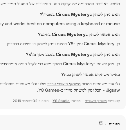
תשקע באווירה המדהימה של קרקס החג. הסיבובים של המעגל תמיד משתנ
האם ניתן לשחק בCircus Mystery במובייל?
lay and works best on computers using a keyboard or mouse.
האם אפשר לשחק בCircus Mystery בחינם?
כן, Circus Mystery זמין בY8 בחינם וניתן לשחק בו ישירות בדפדפן.
האם ניתן לשחק בCircus Mystery במצב מסך מלא?
כן, ניתן לשחק בCircus Mystery במסך מלא כדי לקבל חוויה אימרסיבית יותר.
באילו משחקים אפשר לשחק כעת?
גלו עוד משחקים במדור
משחקי כישורי עכבר
שלנו וגלו משחקים פופולריי
Jigsaw
- הכל זמין למשחק מיידי ב-Y8 Games.
קטגוריה:
משחקי כישורים
מפתח:
Y8 Studio
הוסף ב
02 דצמבר 2019
תגובות