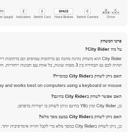
en (page)
Indicators
Switch Cars
Hand Brakes
Switch Camera
Drive
פרטי המשחק
על מה City Rider?
תהיה לכם גם הבחירה בין 3 מפות שונות, כל אחת עם תכונות ייחודיות. חקרו את עולם התלת מימד ושחקו במשחקי מרוצים ונהיגה נוספים בתלת מימד רק ב-y8.com
האם ניתן לשחק בCity Rider במובייל?
play and works best on computers using a keyboard or mouse.
האם אפשר לשחק בCity Rider בחינם?
כן, City Rider זמין בY8 בחינם וניתן לשחק בו ישירות בדפדפן.
האם ניתן לשחק בCity Rider במצב מסך מלא?
כן, ניתן לשחק בCity Rider במסך מלא כדי לקבל חוויה אימרסיבית יותר.