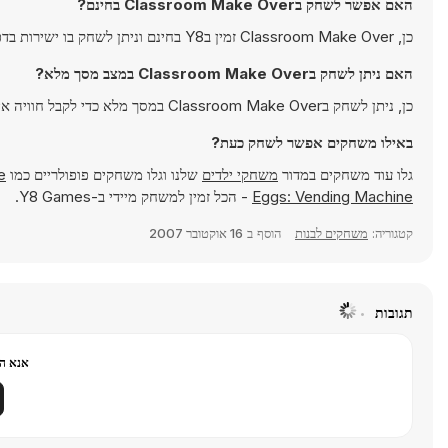
האם אפשר לשחק בClassroom Make Over בחינם?
כן, Classroom Make Over זמין בY8 בחינם וניתן לשחק בו ישירות בדפדפן.
האם ניתן לשחק בClassroom Make Over במצב מסך מלא?
כן, ניתן לשחק בClassroom Make Over במסך מלא כדי לקבל חוויה אימרסיבית יותר.
באילו משחקים אפשר לשחק כעת?
גלו עוד משחקים במדור
משחקי ילדים
שלנו וגלו משחקים פופולריים כמו
e
Eggs: Vending Machine
- הכל זמין למשחק מיידי ב-Y8 Games.
קטגוריה:
משחקים לבנות
הוסף ב
16 אוקטובר 2007
תגובות
אנא הר