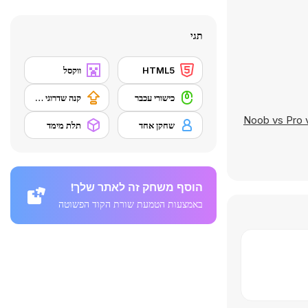
תגי
HTML5
ווקסל
כישורי עכבר
קנה שדרוגי ציוד
Noob vs Pro 
שחקן אחד
תלת מימד
הוסף משחק זה לאתר שלך!
באמצעות הטמעת שורת הקוד הפשוטה