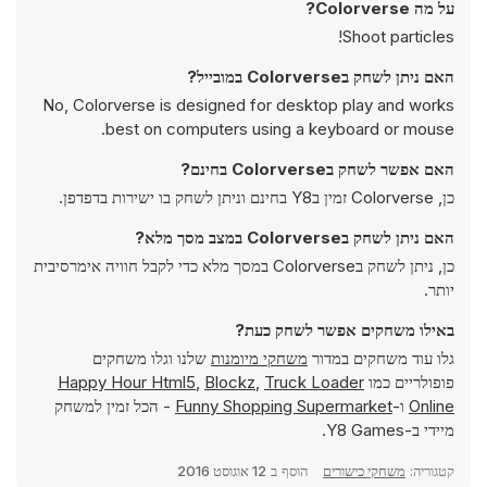
על מה Colorverse?
Shoot particles!
האם ניתן לשחק בColorverse במובייל?
No, Colorverse is designed for desktop play and works
best on computers using a keyboard or mouse.
האם אפשר לשחק בColorverse בחינם?
כן, Colorverse זמין בY8 בחינם וניתן לשחק בו ישירות בדפדפן.
האם ניתן לשחק בColorverse במצב מסך מלא?
כן, ניתן לשחק בColorverse במסך מלא כדי לקבל חוויה אימרסיבית
יותר.
באילו משחקים אפשר לשחק כעת?
גלו עוד משחקים במדור
משחקי מיומנות
שלנו וגלו משחקים
פופולריים כמו
Truck Loader
,
Blockz
,
Happy Hour Html5
Online
ו-
Funny Shopping Supermarket
- הכל זמין למשחק
מיידי ב-Y8 Games.
קטגוריה:
משחקי כישורים
הוסף ב
12 אוגוסט 2016