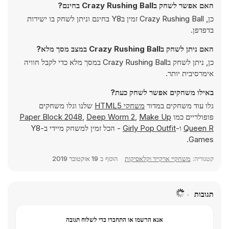
האם אפשר לשחק בCrazy Rushing Ball בחינם?
כן, Crazy Rushing Ball זמין בY8 בחינם וניתן לשחק בו ישירות
בדפדפן.
האם ניתן לשחק בCrazy Rushing Ball במצב מסך מלא?
כן, ניתן לשחק בCrazy Rushing Ball במסך מלא כדי לקבל חוויה
אימרסיבית יותר.
באילו משחקים אפשר לשחק כעת?
גלו עוד משחקים במדור
משחקי HTML5
שלנו וגלו משחקים
פופולריים כמו
Make Up
,
Deep Worm 2
,
Paper Block 2048
Queen R
ו-
Girly Pop Outfit
- הכל זמין למשחק מיידי ב-Y8
Games.
קטגוריה:
משחקיי ארקייד וקלאסיקות
הוסף ב
19 אוקטובר 2019
תגובות
אנא הרשמו או התחברו כדי לשלוח תגובה