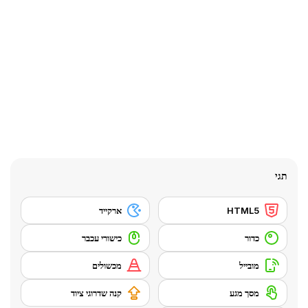
תגי
HTML5
ארקייד
כדור
כישורי עכבר
מובייל
מכשולים
מסך מגע
קנה שדרוגי ציוד