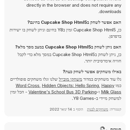
directly in the browser and does not require any
downloads.
האם אפשר לשחק בCupcake Shop Html5 בחינם?
כן, Cupcake Shop Html5 זמין בY8 בחינם וניתן לשחק בו ישירות
בדפדפן.
האם ניתן לשחק בCupcake Shop Html5 במצב מסך מלא?
כן, ניתן לשחק בCupcake Shop Html5 במסך מלא כדי לקבל
חוויה אימרסיבית יותר.
באילו משחקים אפשר לשחק כעת?
גלו עוד משחקים במדור
משחקי מובייל
שלנו וגלו משחקים פופולריים
כמו
Happy
,
Hidden Objects: Hello Spring
,
Word Cross
Milk Glass
ו-
Valentine's School Bus 3D Parking
- הכל זמין
למשחק מיידי ב-Y8 Games.
קטגוריה:
משחקים לבנות
הוסף ב
14 ינואר 2022
תגובות