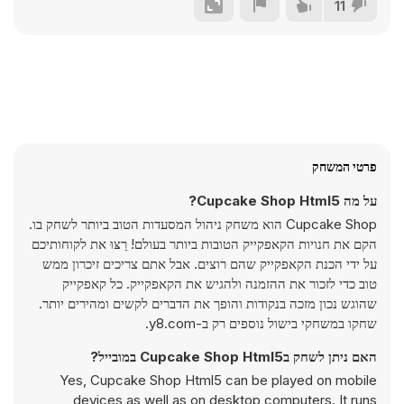
11
פרטי המשחק
על מה Cupcake Shop Html5?
Cupcake Shop הוא משחק ניהול המסעדות הטוב ביותר לשחק בו.
הקם את חנויות הקאפקייק הטובות ביותר בעולם! רַצּוּ את לקוחותיכם
על ידי הכנת הקאפקייק שהם רוצים. אבל אתם צריכים זיכרון ממש
טוב כדי לזכור את ההזמנה ולהגיש את הקאפקייק. כל קאפקייק
שהוגש נכון מזכה בנקודות והופך את הדברים לקשים ומהירים יותר.
שחקו במשחקי בישול נוספים רק ב-y8.com.
האם ניתן לשחק בCupcake Shop Html5 במובייל?
Yes, Cupcake Shop Html5 can be played on mobile
devices as well as on desktop computers. It runs