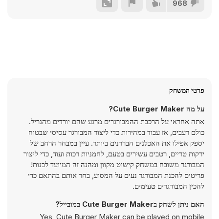
968
פרטי המשחק
על מה Cute Burger Maker?
אתה אחראי על הרכבת ההמבורגרים מרגע שהם יורדים מהגריל.
כולם רעבים, אז עבוד במהירות כדי ליצור המבורגר עסיסי שבטוח
יספק אפילו את האכלנים הבררנים ביותר. עיין במבחר הרחב של
ירקות טריים, רטבים עשירים בטעם, לחמניות רכות ועוד, כדי ליצור
המבורגר משובח במשחק קישוט מקוון ומהנה זה המיועד לבנות!
פריטים להכנת המבורגר נעים על המסוע, בחר אותם בהתאם כדי
להכין המבורגרים טעימים.
האם ניתן לשחק בCute Burger Maker במובייל?
Yes, Cute Burger Maker can be played on mobile