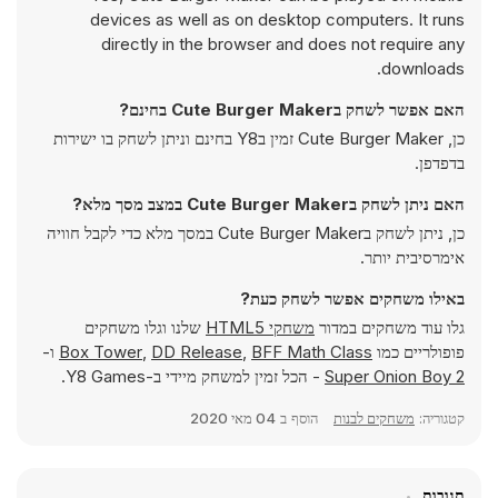
devices as well as on desktop computers. It runs
directly in the browser and does not require any
downloads.
האם אפשר לשחק בCute Burger Maker בחינם?
כן, Cute Burger Maker זמין בY8 בחינם וניתן לשחק בו ישירות
בדפדפן.
האם ניתן לשחק בCute Burger Maker במצב מסך מלא?
כן, ניתן לשחק בCute Burger Maker במסך מלא כדי לקבל חוויה
אימרסיבית יותר.
באילו משחקים אפשר לשחק כעת?
גלו עוד משחקים במדור
משחקי HTML5
שלנו וגלו משחקים
פופולריים כמו
BFF Math Class
,
DD Release
,
Box Tower
ו-
Super Onion Boy 2
- הכל זמין למשחק מיידי ב-Y8 Games.
קטגוריה:
משחקים לבנות
הוסף ב
04 מאי 2020
תגובות