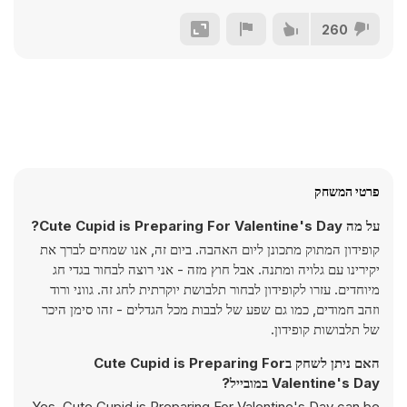
260
פרטי המשחק
על מה Cute Cupid is Preparing For Valentine's Day?
קופידון המתוק מתכונן ליום האהבה. ביום זה, אנו שמחים לברך את
יקירינו עם גלויה ומתנה. אבל חוץ מזה - אני רוצה לבחור בגדי חג
מיוחדים. עזרו לקופידון לבחור תלבושת יוקרתית לחג זה. גווני ורוד
וזהב חמודים, כמו גם שפע של לבבות מכל הגדלים - זהו סימן היכר
של תלבושות קופידון.
האם ניתן לשחק בCute Cupid is Preparing For
Valentine's Day במובייל?
Yes, Cute Cupid is Preparing For Valentine's Day can be