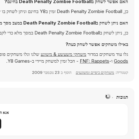
האם אפשר לשחק בDeath Penalty Zombie Football בחינם?
כן, Death Penalty Zombie Football זמין בY8 בחינם וניתן לשחק בו ישירות בדפדפן.
האם ניתן לשחק בDeath Penalty Zombie Football במצב מסך מלא?
כן, ניתן לשחק בDeath Penalty Zombie Football במסך מלא כדי לקבל חוויה אימרסיבית יותר.
באילו משחקים אפשר לשחק כעת?
גלו עוד משחקים במדור
משחקי משעשע & משוגע
שלנו וגלו משחקים פופו
Goods
ו-
FNF: Rappets
- הכל זמין למשחק מיידי ב-Y8 Games.
קטגוריה:
משחקים כיפיים ומשוגעים
הוסף ב
23 נובמבר 2009
תגובות
אנא הר