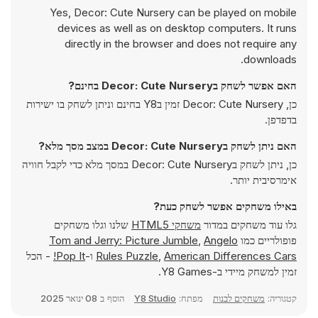
Yes, Decor: Cute Nursery can be played on mobile
devices as well as on desktop computers. It runs
directly in the browser and does not require any
downloads.
האם אפשר לשחק בDecor: Cute Nursery בחינם?
כן, Decor: Cute Nursery זמין בY8 בחינם וניתן לשחק בו ישירות
בדפדפן.
האם ניתן לשחק בDecor: Cute Nursery במצב מסך מלא?
כן, ניתן לשחק בDecor: Cute Nursery במסך מלא כדי לקבל חוויה
אימרסיבית יותר.
באילו משחקים אפשר לשחק כעת?
גלו עוד משחקים במדור
משחקי HTML5
שלנו וגלו משחקים
פופולריים כמו
Angelo
,
Tom and Jerry: Picture Jumble
American Differences Cars
,
Rules Puzzle
ו-
Pop It!
- הכל
זמין למשחק מיידי ב-Y8 Games.
קטגוריה:
משחקים לבנות
מפתח:
Y8 Studio
הוסף ב
08 ינואר 2025