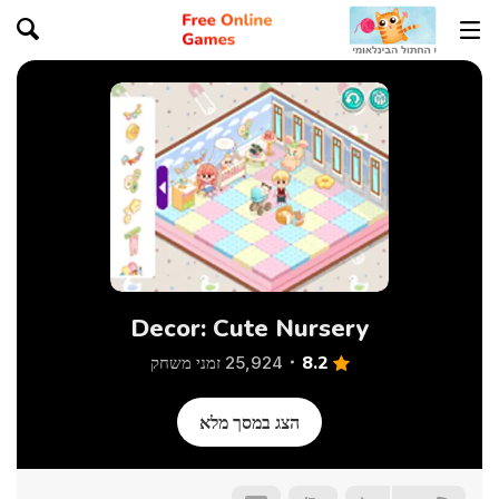
Decor: Cute Nursery
8.2
25,924 זמני משחק
הצג במסך מלא