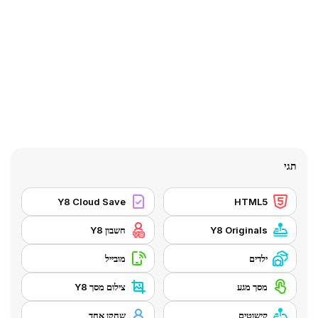
תגי
Y8 Cloud Save
HTML5
Y8 Originals
חשבון Y8
ילדים
מובייל
מסך מגע
צילום מסך Y8
קישוטים
שחקן אחד