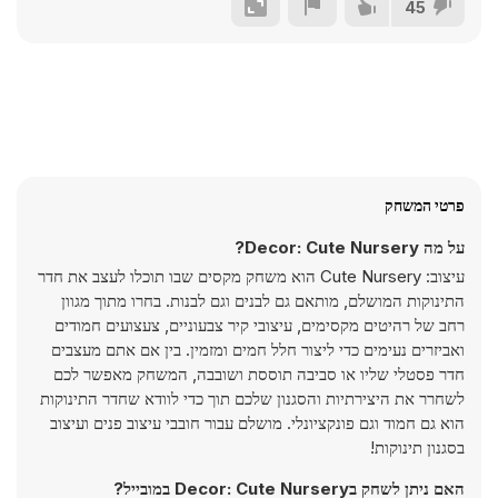
45
פרטי המשחק
על מה Decor: Cute Nursery?
עיצוב: Cute Nursery הוא משחק מקסים שבו תוכלו לעצב את חדר
התינוקות המושלם, מותאם גם לבנים וגם לבנות. בחרו מתוך מגוון
רחב של רהיטים מקסימים, עיצובי קיר צבעוניים, צעצועים חמודים
ואביזרים נעימים כדי ליצור חלל חמים ומזמין. בין אם אתם מעצבים
חדר פסטלי שליו או סביבה תוססת ושובבה, המשחק מאפשר לכם
לשחרר את היצירתיות והסגנון שלכם תוך כדי לוודא שחדר התינוקות
הוא גם חמוד וגם פונקציונלי. מושלם עבור חובבי עיצוב פנים ועיצוב
בסגנון תינוקות!
האם ניתן לשחק בDecor: Cute Nursery במובייל?