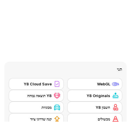
תגי
Y8 Cloud Save
WebGL
Y8 Originals
Y8 תוצאה גבוהה
חשבון Y8
מכוניות
מכשולים
קנה שדרוגי ציוד
שחקן אחד