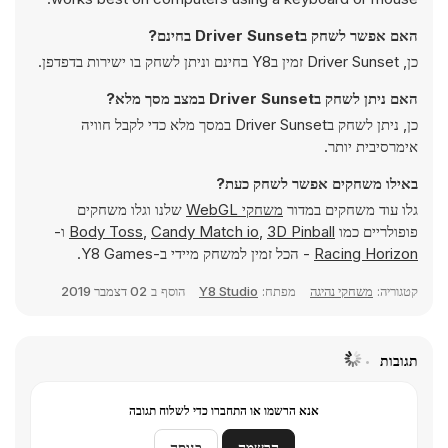
האם אפשר לשחק בDriver Sunset בחינם?
כן, Driver Sunset זמין בY8 בחינם וניתן לשחק בו ישירות בדפדפן.
האם ניתן לשחק בDriver Sunset במצב מסך מלא?
כן, ניתן לשחק בDriver Sunset במסך מלא כדי לקבל חוויה
אימרסיבית יותר.
באילו משחקים אפשר לשחק כעת?
גלו עוד משחקים במדור
משחקי WebGL
שלנו וגלו משחקים
פופולריים כמו
3D Pinball
,
Candy Match io
,
Body Toss
ו-
Racing Horizon
- הכל זמין למשחק מיידי ב-Y8 Games.
קטגוריה:
משחקי נהיגה
מפתח:
Y8 Studio
הוסף ב
02 דצמבר 2019
תגובות
אנא הרשמו או התחברו כדי לשלוח תגובה
הרשמה
כניסה