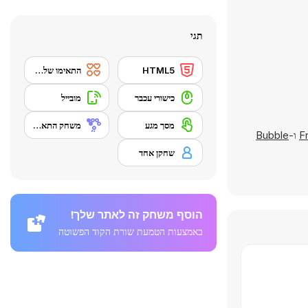
תגי
HTML5
התאימו שלשה
כישורי עכבר
מובייל
מסך מגע
משחק התאמה
F
ו-
Bubble
שחקן אחד
הוסף משחק זה לאתר שלך!
באמצעות הטמעת שורת הקוד הפשוטה