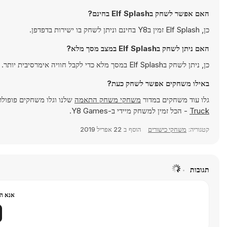
האם אפשר לשחק בElf Splash בחינם?
כן, Elf Splash זמין בY8 בחינם וניתן לשחק בו ישירות בדפדפן.
האם ניתן לשחק בElf Splash במצב מסך מלא?
כן, ניתן לשחק בElf Splash במסך מלא כדי לקבל חוויה אימרסיבית יותר.
באילו משחקים אפשר לשחק כעת?
גלו עוד משחקים במדור
משחקי משחק התאמה
שלנו וגלו משחקים פופולר
Truck
- הכל זמין למשחק מיידי ב-Y8 Games.
קטגוריה:
משחקי כישורים
הוסף ב
22 אפריל 2019
תגובות
אנא הר