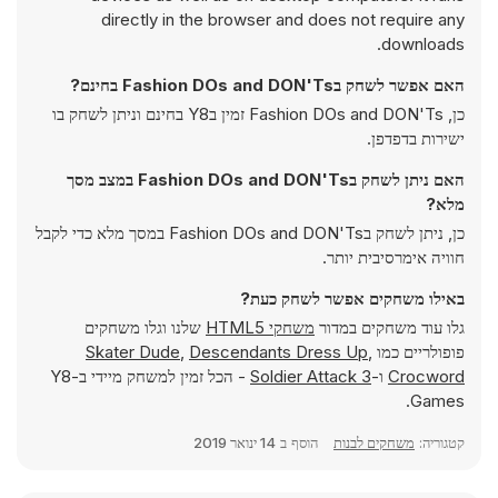
directly in the browser and does not require any
downloads.
האם אפשר לשחק בFashion DOs and DON'Ts בחינם?
כן, Fashion DOs and DON'Ts זמין בY8 בחינם וניתן לשחק בו
ישירות בדפדפן.
האם ניתן לשחק בFashion DOs and DON'Ts במצב מסך
מלא?
כן, ניתן לשחק בFashion DOs and DON'Ts במסך מלא כדי לקבל
חוויה אימרסיבית יותר.
באילו משחקים אפשר לשחק כעת?
גלו עוד משחקים במדור
משחקי HTML5
שלנו וגלו משחקים
פופולריים כמו
,
Descendants Dress Up
,
Skater Dude
Crocword
ו-
Soldier Attack 3
- הכל זמין למשחק מיידי ב-Y8
Games.
קטגוריה:
משחקים לבנות
הוסף ב
14 ינואר 2019