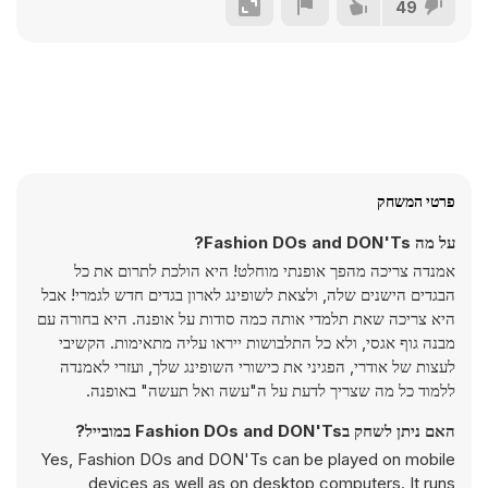
49
פרטי המשחק
על מה Fashion DOs and DON'Ts?
אמנדה צריכה מהפך אופנתי מוחלט! היא הולכת לתרום את כל
הבגדים הישנים שלה, ולצאת לשופינג לארון בגדים חדש לגמרי! אבל
היא צריכה שאת תלמדי אותה כמה סודות על אופנה. היא בחורה עם
מבנה גוף אגסי, ולא כל התלבושות ייראו עליה מתאימות. הקשיבי
לעצות של אודרי, הפגיני את כישורי השופינג שלך, ועזרי לאמנדה
ללמוד כל מה שצריך לדעת על ה"עשה ואל תעשה" באופנה.
האם ניתן לשחק בFashion DOs and DON'Ts במובייל?
Yes, Fashion DOs and DON'Ts can be played on mobile
devices as well as on desktop computers. It runs