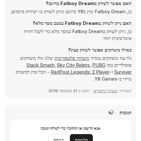
האם אפשר לשחק בFatboy Dream בחינם?
כן, Fatboy Dream זמין בY8 בחינם וניתן לשחק בו ישירות בדפדפן.
האם ניתן לשחק בFatboy Dream במצב מסך מלא?
כן, ניתן לשחק בFatboy Dream במסך מלא כדי לקבל חוויה
אימרסיבית יותר.
באילו משחקים אפשר לשחק כעת?
גלו עוד משחקים במדור
משחקי פלטפורמות
שלנו וגלו משחקים
פופולריים כמו
PUBG
,
Sky City Riders
,
Stack Smash
Surviver
ו-
RedPool Legends: 2 Player
- הכל זמין למשחק
מיידי ב-Y8 Games.
קטגוריה:
משחקי כישורים
הוסף ב
21 ספטמבר 2019
תגובות
אנא הרשמו או התחברו כדי לשלוח תגובה
הרשמה
כניסה