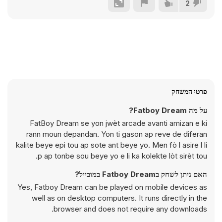
2
פרטי המשחק
על מה Fatboy Dream?
FatBoy Dream se yon jwèt arcade avanti amizan e ki
rann moun depandan. Yon ti gason ap reve de diferan
kalite beye epi tou ap sote ant beye yo. Men fò l asire l li
p ap tonbe sou beye yo e li ka kolekte lòt sirèt tou.
האם ניתן לשחק בFatboy Dream במובייל?
Yes, Fatboy Dream can be played on mobile devices as
well as on desktop computers. It runs directly in the
browser and does not require any downloads.