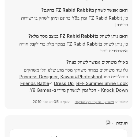
האם אפשר לשחק בFZ Rabid Rabbit בחינם?
כן, FZ Rabid Rabbit זמין בY8 בחינם וניתן לשחק בו ישירות
בדפדפן.
האם ניתן לשחק בFZ Rabid Rabbit במצב מסך מלא?
כן, ניתן לשחק בFZ Rabid Rabbit במסך מלא כדי לקבל חוויה
אימרסיבית יותר.
באילו משחקים אפשר לשחק כעת?
גלו עוד משחקים במדור
משחקי מסך מגע
שלנו וגלו משחקים
פופולריים כמו
Kawaii #Photoshoot
,
Princess Designer
BFF Summer Shine Look
,
Dress Up
ו-
Friends Battle
Knock Down
- הכל זמין למשחק מיידי ב-Y8 Games.
קטגוריה:
משחקיי ארקייד וקלאסיקות
הוסף ב
05 דצמבר 2019
תגובות