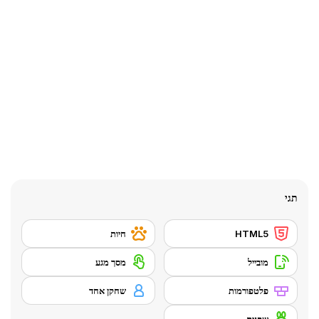
תגי
HTML5
חיות
מובייל
מסך מגע
פלטפורמות
שחקן אחד