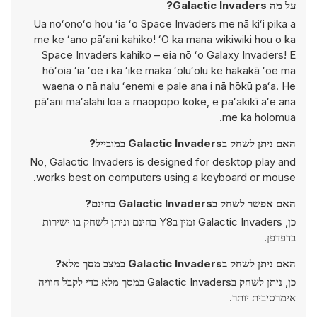
על מה Galactic Invaders?
Ua noʻonoʻo hou ʻia ʻo Space Invaders me nā kiʻi pika a
me ke ʻano pāʻani kahiko! ʻO ka mana wikiwiki hou o ka
Space Invaders kahiko – eia nō ʻo Galaxy Invaders! E
hōʻoia ʻia ʻoe i ka ʻike maka ʻoluʻolu ke hakakā ʻoe ma
waena o nā nalu ʻenemi e pale ana i nā hōkū paʻa. He
pāʻani maʻalahi loa a maopopo koke, e paʻakikī aʻe ana
me ka holomua.
האם ניתן לשחק בGalactic Invaders במובייל?
No, Galactic Invaders is designed for desktop play and
works best on computers using a keyboard or mouse.
האם אפשר לשחק בGalactic Invaders בחינם?
כן, Galactic Invaders זמין בY8 בחינם וניתן לשחק בו ישירות
בדפדפן.
האם ניתן לשחק בGalactic Invaders במצב מסך מלא?
כן, ניתן לשחק בGalactic Invaders במסך מלא כדי לקבל חוויה
אימרסיבית יותר.