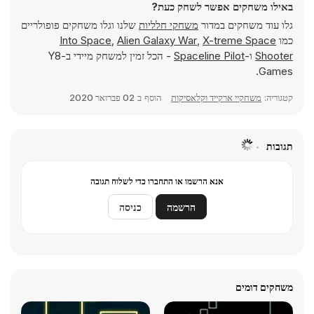
באילו משחקים אפשר לשחק כעת?
גלו עוד משחקים במדור
משחקי חלליות
שלנו וגלו משחקים פופולריים
כמו
X-treme Space
,
Alien Galaxy War
,
Into Space
Shooter
ו-
Spaceline Pilot
- הכל זמין למשחק מיידי ב-Y8
Games.
קטגוריה:
משחקיי ארקייד וקלאסיקות
הוסף ב
02 פברואר 2020
תגובות
אנא הרשמו או התחברו כדי לשלוח תגובה
הרשמה
כניסה
משחקים דומים