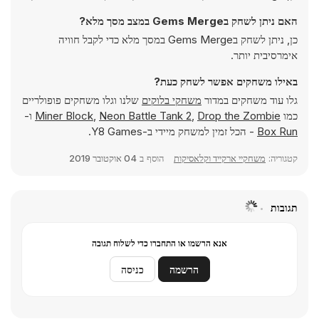
האם ניתן לשחק בGems Merge במצב מסך מלא?
כן, ניתן לשחק בGems Merge במסך מלא כדי לקבל חוויה
אימרסיבית יותר.
באילו משחקים אפשר לשחק כעת?
גלו עוד משחקים במדור
משחקי בלוקים
שלנו וגלו משחקים פופולריים
כמו
Drop the Zombie
,
Neon Battle Tank 2
,
Miner Block
ו-
Box Run
- הכל זמין למשחק מיידי ב-Y8 Games.
קטגוריה:
משחקיי ארקייד וקלאסיקות
הוסף ב
04 אוקטובר 2019
תגובות
אנא הרשמו או התחברו כדי לשלוח תגובה
הרשמה
כניסה