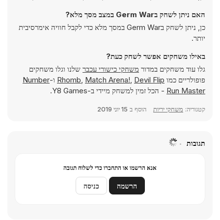
האם ניתן לשחק בGerm War במצב מסך מלא?
כן, ניתן לשחק בGerm War במסך מלא כדי לקבל חוויה אימרסיבית
יותר.
באילו משחקים אפשר לשחק כעת?
גלו עוד משחקים במדור
משחקי כישורי עכבר
שלנו וגלו משחקים
פופולריים כמו
Devil Flip
,
Match Arena!
,
Rhomb
ו-
Number
Run Master
- הכל זמין למשחק מיידי ב-Y8 Games.
קטגוריה:
משחקי יריות
הוסף ב
15 יוני 2019
תגובות
אנא הרשמו או התחברו כדי לשלוח תגובה
הרשמה
כניסה