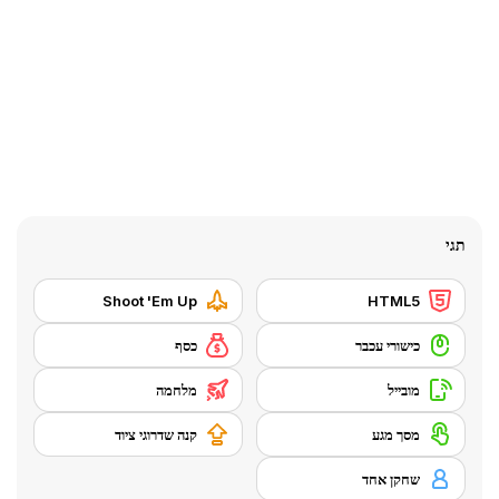
תגי
Shoot 'Em Up
HTML5
כישורי עכבר
כסף
מובייל
מלחמה
מסך מגע
קנה שדרוגי ציוד
שחקן אחד