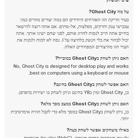
על מה Ghost City?
בעיר הריקה הזו האזרחים היחידים הם כמה יצורים מוזרים כמו:
עכבישי ענק וחרקים, מפלצות, אל-מתים. אם אתה רוצה להישאר
בחיים אתה חייב לנסות להרוג אותם, לפני שהם ישיגו אותך. אתה
יכול לבחור את כלי הנשק בלחיצה על I. נסה לא למות ולנקות את
העיר הזו מהיצורים המפחידים האלה.
האם ניתן לשחק בGhost City במובייל?
No, Ghost City is designed for desktop play and works
best on computers using a keyboard or mouse.
האם אפשר לשחק בGhost City בחינם?
כן, Ghost City זמין בY8 בחינם וניתן לשחק בו ישירות בדפדפן.
האם ניתן לשחק בGhost City במצב מסך מלא?
כן, ניתן לשחק בGhost City במסך מלא כדי לקבל חוויה אימרסיבית
יותר.
באילו משחקים אפשר לשחק כעת?
גלו עוד משחקים במדור
משחקי WebGL
שלנו וגלו משחקים