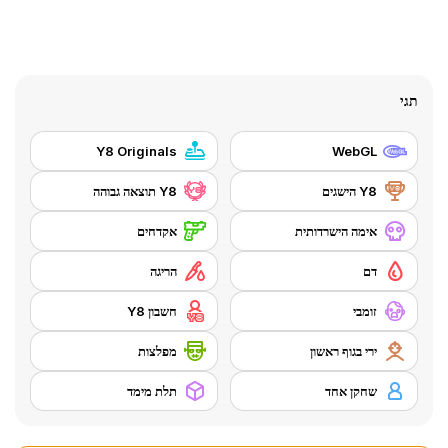
תגי
Y8 Originals
WebGL
Y8 הישגים
Y8 תוצאה גבוהה
אימה הישרדותית
אקדחים
דם
הריגה
זומבי
חשבון Y8
ירי בגוף ראשון
מפלצות
שחקן אחד
תלת מימד