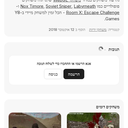
פופולריים כמו
Labyrneath
,
Soviet Sniper
,
Nox Timore
ו-
Room X: Escape Challenge
- הכל זמין למשחק מיידי ב-Y8
Games.
קטגוריה:
משחקי יריות
הוסף ב
12 אוקטובר 2018
תגובות
אנא הרשמו או התחברו כדי לשלוח תגובה
הרשמה
כניסה
משחקים דומים