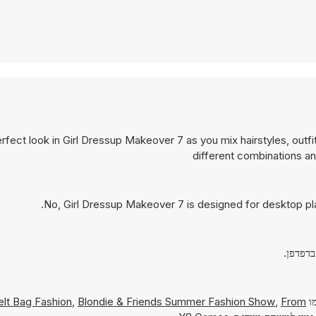
rfect look in Girl Dressup Makeover 7 as you mix hairstyles, outfi
different combinations an
No, Girl Dressup Makeover 7 is designed for desktop p
מו
From
,
Blondie & Friends Summer Fashion Show
,
elt Bag Fashion