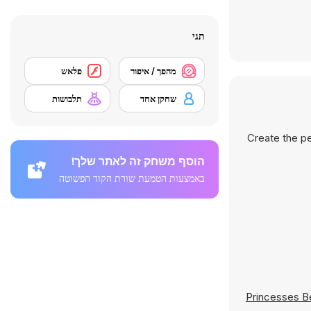
תגי
מהפך / איפור
פלאש
שחקן אחד
תלבושות
Create the pe
הוסף משחק זה לאתר שלך!
באמצעות הטמעת שורת הקוד הפשוטה
Princesses B