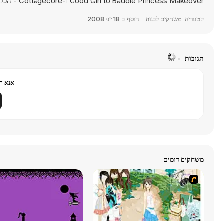
Good Girl to Baddie Princess Makeover
ו-
Cottagecore
- הכל זמי
קטגוריה:
משחקים לבנות
הוסף ב
18 יוני 2008
תגובות
אנא הר
משחקים דומים