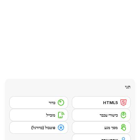
תגי
HTML5
כדור
כישורי עכבר
מובייל
מסך מגע
פוטבול (כדורגל)