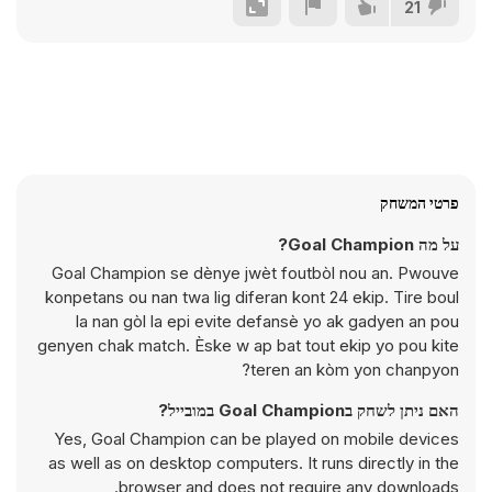
21
פרטי המשחק
על מה Goal Champion?
Goal Champion se dènye jwèt foutbòl nou an. Pwouve
konpetans ou nan twa lig diferan kont 24 ekip. Tire boul
la nan gòl la epi evite defansè yo ak gadyen an pou
genyen chak match. Èske w ap bat tout ekip yo pou kite
teren an kòm yon chanpyon?
האם ניתן לשחק בGoal Champion במובייל?
Yes, Goal Champion can be played on mobile devices
as well as on desktop computers. It runs directly in the
browser and does not require any downloads.