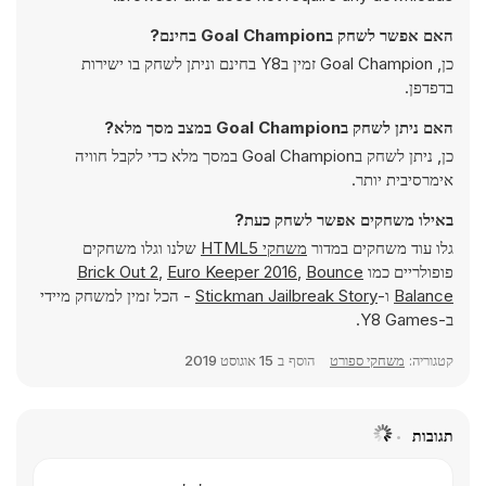
האם אפשר לשחק בGoal Champion בחינם?
כן, Goal Champion זמין בY8 בחינם וניתן לשחק בו ישירות
בדפדפן.
האם ניתן לשחק בGoal Champion במצב מסך מלא?
כן, ניתן לשחק בGoal Champion במסך מלא כדי לקבל חוויה
אימרסיבית יותר.
באילו משחקים אפשר לשחק כעת?
גלו עוד משחקים במדור
משחקי HTML5
שלנו וגלו משחקים
פופולריים כמו
Bounce
,
Euro Keeper 2016
,
Brick Out 2
Balance
ו-
Stickman Jailbreak Story
- הכל זמין למשחק מיידי
ב-Y8 Games.
קטגוריה:
משחקי ספורט
הוסף ב
15 אוגוסט 2019
תגובות