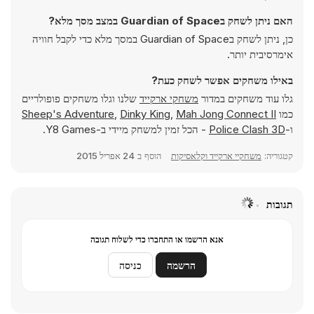
האם ניתן לשחק בGuardian of Space במצב מסך מלא?
כן, ניתן לשחק בGuardian of Space במסך מלא כדי לקבל חוויה
אימרסיבית יותר.
באילו משחקים אפשר לשחק כעת?
גלו עוד משחקים במדור
משחקי ארקייד
שלנו וגלו משחקים פופולריים
כמו
Mah Jong Connect II
,
Dinky King
,
Sheep's Adventure
ו-
Police Clash 3D
- הכל זמין למשחק מיידי ב-Y8 Games.
קטגוריה:
משחקיי ארקייד וקלאסיקות
הוסף ב
24 אפריל 2015
תגובות
אנא הרשמו או התחברו כדי לשלוח תגובה
הרשמה
כניסה