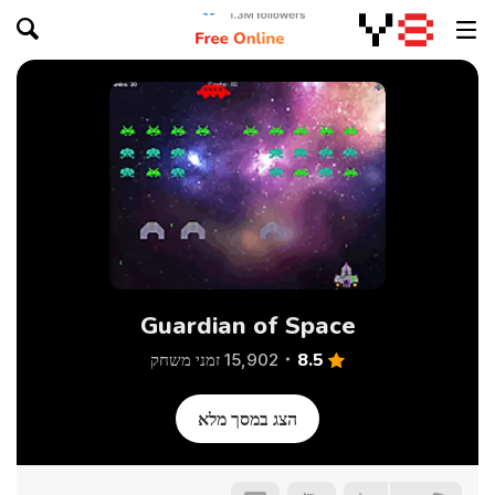
Guardian of Space
8.5
15,902 זמני משחק
הצג במסך מלא